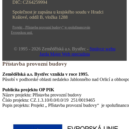
DIČ: CZ64259994
Společnost je zapsána u krajského soudu v Hradci
Králové, oddíl B, vložka 1288
Projekt „ Přístavba provozní budovy“ je spolufinancován
Evropskou unií.
© 1995 - 2026 Zemědělská a.s. Bystřec -
Správce webu
Jarda Majer Web specialista
Přístavba provozní budovy
Zemědělská a.s. Bystřec vznikla v roce 1995.
Působí v podhorské oblasti nedaleko Jablonného nad Orlicí a obhosp
Publicita projektu OP PIK
Název projektu: Přístavba provozní budovy
Číslo projektu: CZ.1.3.10/0.0/0.0/19 251/0019465
Popis projektu: Projekt „ Přístavba provozní budovy“ je spolufinanc