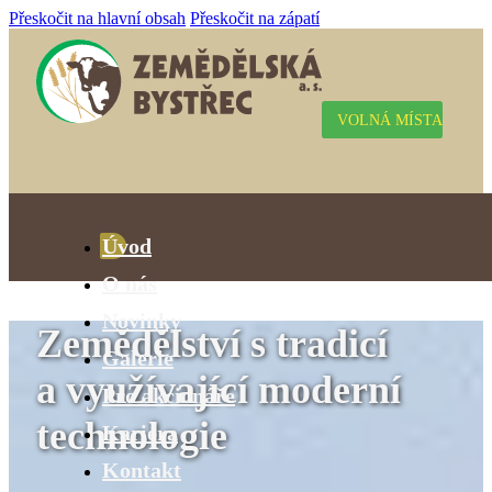
Přeskočit na hlavní obsah
Přeskočit na zápatí
VOLNÁ MÍSTA
Úvod
O nás
Novinky
Zemědělství s tradicí
Galerie
a využívající moderní
Pro akcionáře
technologie
Kariéra
Kontakt