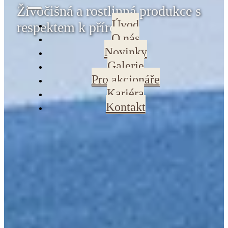
Živočišná a rostlinná produkce s
Úvod
respektem k přírodě
O nás
Novinky
Galerie
Pro akcionáře
Kariéra
Kontakt