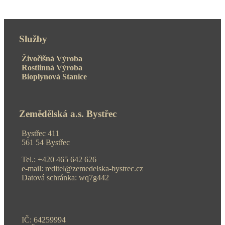
Služby
Živočišná Výroba
Rostlinná Výroba
Bioplynová Stanice
Zemědělská a.s. Bystřec
Bystřec 411
561 54 Bystřec
Tel.: +420 465 642 626
e-mail: reditel@zemedelska-bystrec.cz
Datová schránka: wq7g442
IČ: 64259994