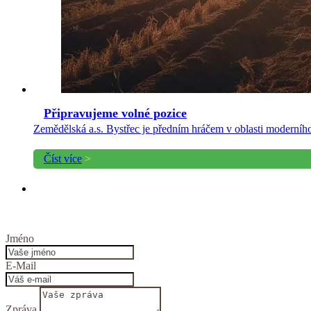
Připravujeme volné pozice
Zemědělská a.s. Bystřec je předním hráčem v oblasti moderní
Číst více
>
Jméno
E-Mail
Zpráva