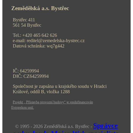
Zemědělská a.s. Bystřec
Bystřec 411
561 54 Bystřec
Tel.: +420 465 642 626
e-mail: reditel@zemedelska-bystrec.cz
Datová schránka: wq7g442
IČ: 64259994
DIČ: CZ64259994
Společnost je zapsána u krajského soudu v Hradci
Králové, oddíl B, vložka 1288
Projekt „ Přístavba provozní budovy“ je spolufinancován
Evropskou unií.
Správce
© 1995 - 2026 Zemědělská a.s. Bystřec -