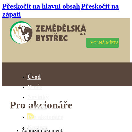
Přeskočit na hlavní obsah
Přeskočit na
zápatí
VOLNÁ MÍSTA
Úvod
O nás
Novinky
Pro akcionáře
Galerie
Pro akcionáře
Kariéra
Zobrazit dokument: