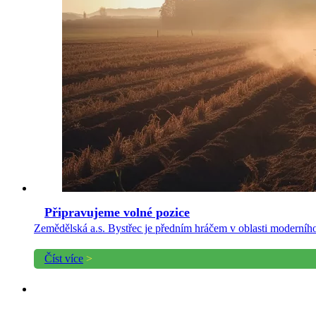
Připravujeme volné pozice
Zemědělská a.s. Bystřec je předním hráčem v oblasti moderní
Číst více
>