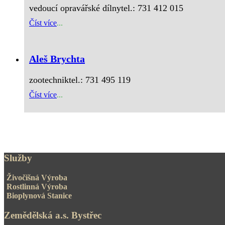
vedoucí opravářské dílnytel.: 731 412 015
Číst více
...
Aleš Brychta
zootechniktel.: 731 495 119
Číst více
...
Služby
Živočišná Výroba
Rostlinná Výroba
Bioplynová Stanice
Zemědělská a.s. Bystřec