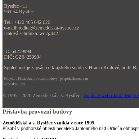
Bystřec 411
561 54 Bystřec
Tel.: +420 465 642 626
e-mail: reditel@zemedelska-bystrec.cz
Datová schránka: wq7g442
IČ: 64259994
DIČ: CZ64259994
Společnost je zapsána u krajského soudu v Hradci Králové, oddíl B,
Projekt „ Přístavba provozní budovy“ je spolufinancován
Evropskou unií.
© 1995 - 2026 Zemědělská a.s. Bystřec -
Správce webu Jarda Majer W
Přístavba provozní budovy
Zemědělská a.s. Bystřec vznikla v roce 1995.
Působí v podhorské oblasti nedaleko Jablonného nad Orlicí a obhosp