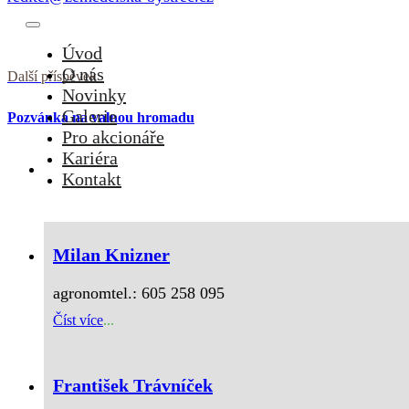
Úvod
O nás
Další příspěvek
Novinky
Galerie
Pozvánka na valnou hromadu
Pro akcionáře
Kariéra
Kontakt
Milan Knizner
agronomtel.: 605 258 095
Číst více
...
František Trávníček