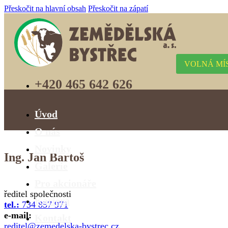
Přeskočit na hlavní obsah
Přeskočit na zápatí
VOLNÁ MÍ
+420 465 642 626
Úvod
O nás
Novinky
Ing. Jan Bartoš
Galerie
Pro akcionáře
ředitel společnosti
Kariéra
tel.:
734 857 971
e-mail:
Kontakt
reditel@zemedelska-bystrec.cz